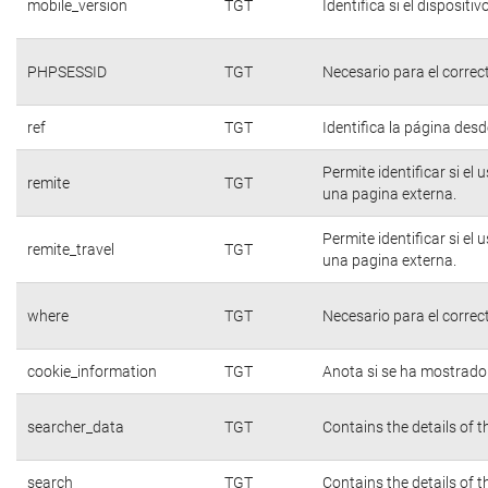
mobile_version
TGT
Identifica si el dispositiv
PHPSESSID
TGT
Necesario para el correc
ref
TGT
Identifica la página desde
Permite identificar si el
remite
TGT
una pagina externa.
Permite identificar si el
remite_travel
TGT
una pagina externa.
where
TGT
Necesario para el correc
cookie_information
TGT
Anota si se ha mostrado e
searcher_data
TGT
Contains the details of 
search
TGT
Contains the details of 