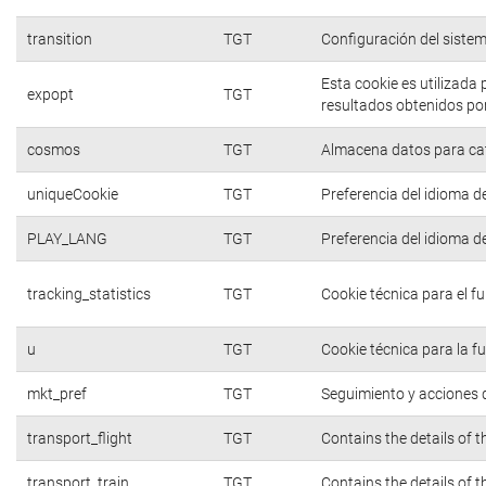
transition
TGT
Configuración del siste
Esta cookie es utilizada
expopt
TGT
resultados obtenidos por
cosmos
TGT
Almacena datos para cate
uniqueCookie
TGT
Preferencia del idioma d
PLAY_LANG
TGT
Preferencia del idioma d
tracking_statistics
TGT
Cookie técnica para el f
u
TGT
Cookie técnica para la f
mkt_pref
TGT
Seguimiento y acciones d
transport_flight
TGT
Contains the details of 
transport_train
TGT
Contains the details of 