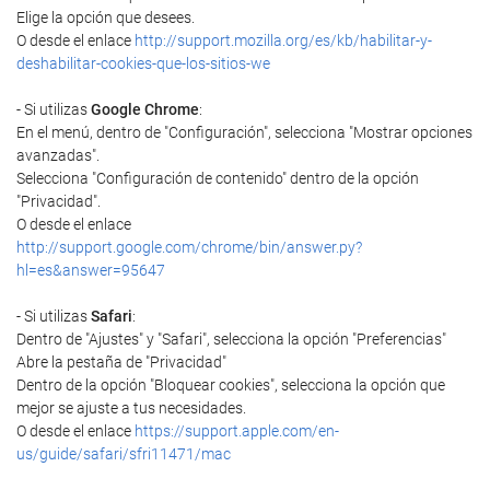
Elige la opción que desees.
O desde el enlace
http://support.mozilla.org/es/kb/habilitar-y-
deshabilitar-cookies-que-los-sitios-we
- Si utilizas
Google Chrome
:
En el menú, dentro de "Configuración", selecciona "Mostrar opciones
avanzadas".
Selecciona "Configuración de contenido" dentro de la opción
"Privacidad".
O desde el enlace
http://support.google.com/chrome/bin/answer.py?
hl=es&answer=95647
- Si utilizas
Safari
:
Dentro de "Ajustes" y "Safari", selecciona la opción "Preferencias"
Abre la pestaña de "Privacidad"
Dentro de la opción "Bloquear cookies", selecciona la opción que
mejor se ajuste a tus necesidades.
O desde el enlace
https://support.apple.com/en-
us/guide/safari/sfri11471/mac