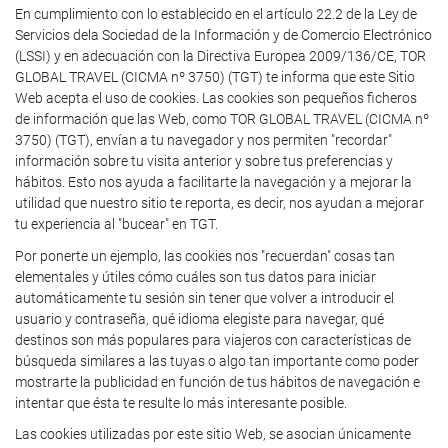
En cumplimiento con lo establecido en el artículo 22.2 de la Ley de
Servicios dela Sociedad de la Información y de Comercio Electrónico
(LSSI) y en adecuación con la Directiva Europea 2009/136/CE, TOR
GLOBAL TRAVEL (CICMA nº 3750) (TGT) te informa que este Sitio
Web acepta el uso de cookies. Las cookies son pequeños ficheros
de información que las Web, como TOR GLOBAL TRAVEL (CICMA nº
3750) (TGT), envían a tu navegador y nos permiten "recordar"
información sobre tu visita anterior y sobre tus preferencias y
hábitos. Esto nos ayuda a facilitarte la navegación y a mejorar la
utilidad que nuestro sitio te reporta, es decir, nos ayudan a mejorar
tu experiencia al "bucear" en TGT.
Por ponerte un ejemplo, las cookies nos "recuerdan" cosas tan
elementales y útiles cómo cuáles son tus datos para iniciar
automáticamente tu sesión sin tener que volver a introducir el
usuario y contraseña, qué idioma elegiste para navegar, qué
destinos son más populares para viajeros con características de
búsqueda similares a las tuyas o algo tan importante como poder
mostrarte la publicidad en función de tus hábitos de navegación e
intentar que ésta te resulte lo más interesante posible.
Las cookies utilizadas por este sitio Web, se asocian únicamente