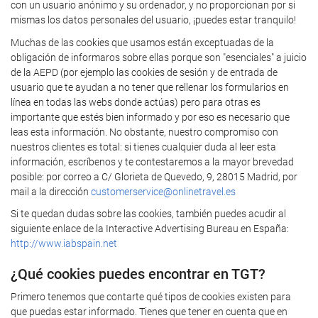
con un usuario anónimo y su ordenador, y no proporcionan por si
mismas los datos personales del usuario, ¡puedes estar tranquilo!
Muchas de las cookies que usamos están exceptuadas de la
obligación de informaros sobre ellas porque son "esenciales" a juicio
de la AEPD (por ejemplo las cookies de sesión y de entrada de
usuario que te ayudan a no tener que rellenar los formularios en
línea en todas las webs donde actúas) pero para otras es
importante que estés bien informado y por eso es necesario que
leas esta información. No obstante, nuestro compromiso con
nuestros clientes es total: si tienes cualquier duda al leer esta
información, escríbenos y te contestaremos a la mayor brevedad
posible: por correo a C/ Glorieta de Quevedo, 9, 28015 Madrid, por
mail a la dirección
customerservice@onlinetravel.es
Si te quedan dudas sobre las cookies, también puedes acudir al
siguiente enlace de la Interactive Advertising Bureau en España:
http://www.iabspain.net
¿Qué cookies puedes encontrar en TGT?
Primero tenemos que contarte qué tipos de cookies existen para
que puedas estar informado. Tienes que tener en cuenta que en