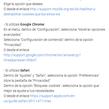
Elige la opción que desees.
O desde el enlace
http://support.mozilla.org/es/kb/habilitar-y-
deshabilitar-cookies-que-los-sitios-we
- Si utilizas
Google Chrome
:
En el menú, dentro de "Configuración", selecciona "Mostrar opciones
avanzadas".
Selecciona "Configuración de contenido" dentro de la opción
"Privacidad".
O desde el enlace
http://support.google.com/chrome/bin/answer.py?
hl=es&answer=95647
- Si utilizas
Safari
:
Dentro de "Ajustes" y "Safari", selecciona la opción "Preferencias"
Abre la pestaña de "Privacidad"
Dentro de la opción "Bloquear cookies", selecciona la opción que
mejor se ajuste a tus necesidades.
O desde el enlace
https://support.apple.com/en-
us/guide/safari/sfri11471/mac