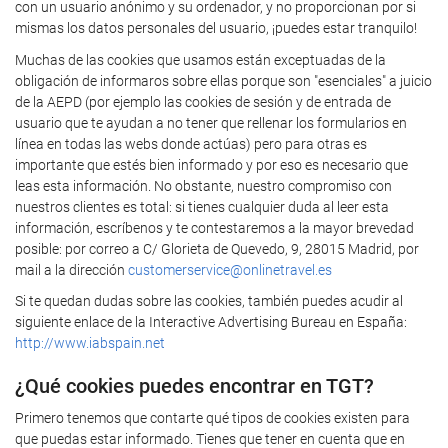
con un usuario anónimo y su ordenador, y no proporcionan por si
mismas los datos personales del usuario, ¡puedes estar tranquilo!
Muchas de las cookies que usamos están exceptuadas de la
obligación de informaros sobre ellas porque son "esenciales" a juicio
de la AEPD (por ejemplo las cookies de sesión y de entrada de
usuario que te ayudan a no tener que rellenar los formularios en
línea en todas las webs donde actúas) pero para otras es
importante que estés bien informado y por eso es necesario que
leas esta información. No obstante, nuestro compromiso con
nuestros clientes es total: si tienes cualquier duda al leer esta
información, escríbenos y te contestaremos a la mayor brevedad
posible: por correo a C/ Glorieta de Quevedo, 9, 28015 Madrid, por
mail a la dirección
customerservice@onlinetravel.es
Si te quedan dudas sobre las cookies, también puedes acudir al
siguiente enlace de la Interactive Advertising Bureau en España:
http://www.iabspain.net
¿Qué cookies puedes encontrar en TGT?
Primero tenemos que contarte qué tipos de cookies existen para
que puedas estar informado. Tienes que tener en cuenta que en