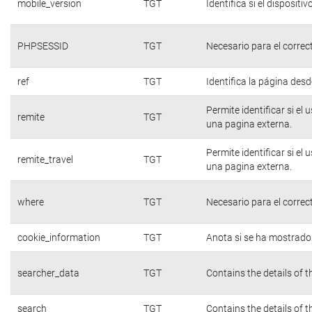
mobile_version
TGT
Identifica si el dispositiv
PHPSESSID
TGT
Necesario para el correc
ref
TGT
Identifica la página desde
Permite identificar si el
remite
TGT
una pagina externa.
Permite identificar si el
remite_travel
TGT
una pagina externa.
where
TGT
Necesario para el correc
cookie_information
TGT
Anota si se ha mostrado e
searcher_data
TGT
Contains the details of 
search
TGT
Contains the details of 