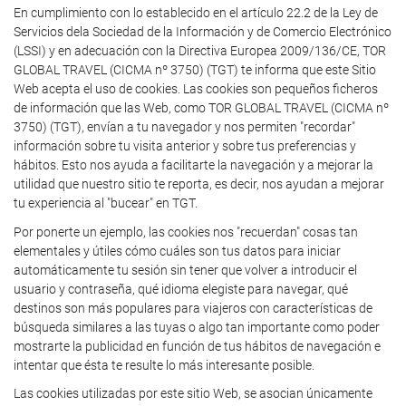
En cumplimiento con lo establecido en el artículo 22.2 de la Ley de
Servicios dela Sociedad de la Información y de Comercio Electrónico
(LSSI) y en adecuación con la Directiva Europea 2009/136/CE, TOR
GLOBAL TRAVEL (CICMA nº 3750) (TGT) te informa que este Sitio
Web acepta el uso de cookies. Las cookies son pequeños ficheros
de información que las Web, como TOR GLOBAL TRAVEL (CICMA nº
3750) (TGT), envían a tu navegador y nos permiten "recordar"
información sobre tu visita anterior y sobre tus preferencias y
hábitos. Esto nos ayuda a facilitarte la navegación y a mejorar la
utilidad que nuestro sitio te reporta, es decir, nos ayudan a mejorar
tu experiencia al "bucear" en TGT.
Por ponerte un ejemplo, las cookies nos "recuerdan" cosas tan
elementales y útiles cómo cuáles son tus datos para iniciar
automáticamente tu sesión sin tener que volver a introducir el
usuario y contraseña, qué idioma elegiste para navegar, qué
destinos son más populares para viajeros con características de
búsqueda similares a las tuyas o algo tan importante como poder
mostrarte la publicidad en función de tus hábitos de navegación e
intentar que ésta te resulte lo más interesante posible.
Las cookies utilizadas por este sitio Web, se asocian únicamente