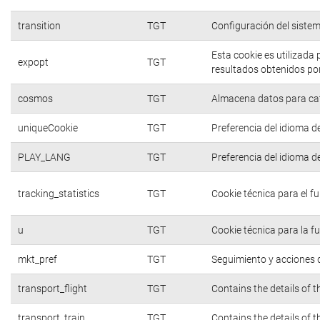
transition
TGT
Configuración del siste
Esta cookie es utilizada
expopt
TGT
resultados obtenidos por
cosmos
TGT
Almacena datos para cate
uniqueCookie
TGT
Preferencia del idioma d
PLAY_LANG
TGT
Preferencia del idioma d
tracking_statistics
TGT
Cookie técnica para el f
u
TGT
Cookie técnica para la f
mkt_pref
TGT
Seguimiento y acciones d
transport_flight
TGT
Contains the details of 
transport_train
TGT
Contains the details of 