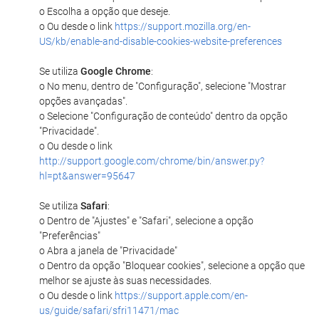
o Escolha a opção que deseje.
o Ou desde o link
https://support.mozilla.org/en-
US/kb/enable-and-disable-cookies-website-preferences
Se utiliza
Google Chrome
:
o No menu, dentro de "Configuração", selecione "Mostrar
opções avançadas".
o Selecione "Configuração de conteúdo" dentro da opção
"Privacidade".
o Ou desde o link
http://support.google.com/chrome/bin/answer.py?
hl=pt&answer=95647
Se utiliza
Safari
:
o Dentro de "Ajustes" e "Safari", selecione a opção
"Preferências"
o Abra a janela de "Privacidade"
o Dentro da opção "Bloquear cookies", selecione a opção que
melhor se ajuste às suas necessidades.
o Ou desde o link
https://support.apple.com/en-
us/guide/safari/sfri11471/mac