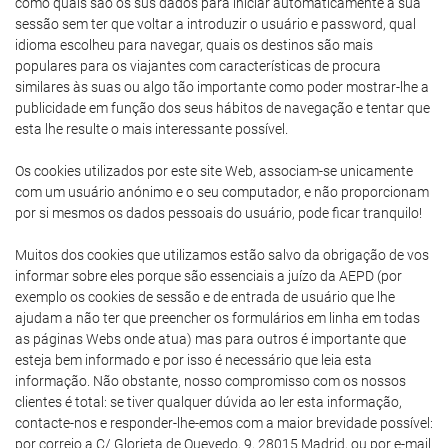
como quais são os sus dados para iniciar automaticamente a sua
sessão sem ter que voltar a introduzir o usuário e password, qual
idioma escolheu para navegar, quais os destinos são mais
populares para os viajantes com características de procura
similares às suas ou algo tão importante como poder mostrar-lhe a
publicidade em função dos seus hábitos de navegação e tentar que
esta lhe resulte o mais interessante possível.
Os cookies utilizados por este site Web, associam-se unicamente
com um usuário anónimo e o seu computador, e não proporcionam
por si mesmos os dados pessoais do usuário, pode ficar tranquilo!
Muitos dos cookies que utilizamos estão salvo da obrigação de vos
informar sobre eles porque são essenciais a juízo da AEPD (por
exemplo os cookies de sessão e de entrada de usuário que lhe
ajudam a não ter que preencher os formulários em linha em todas
as páginas Webs onde atua) mas para outros é importante que
esteja bem informado e por isso é necessário que leia esta
informação. Não obstante, nosso compromisso com os nossos
clientes é total: se tiver qualquer dúvida ao ler esta informação,
contacte-nos e responder-lhe-emos com a maior brevidade possível:
por correio a C/ Glorieta de Quevedo, 9, 28015 Madrid, ou por e-mail