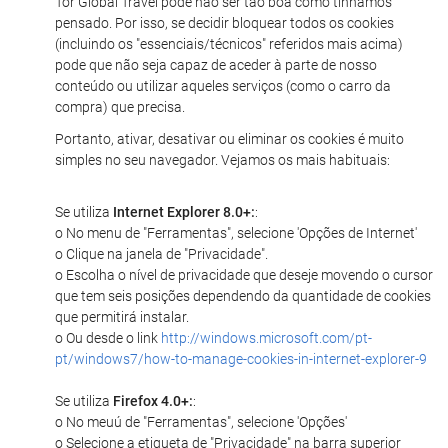
Tor Global Travel pode não ser tão boa como tínhamos
pensado. Por isso, se decidir bloquear todos os cookies
(incluindo os "essenciais/técnicos" referidos mais acima)
pode que não seja capaz de aceder à parte de nosso
conteúdo ou utilizar aqueles serviços (como o carro da
compra) que precisa.
Portanto, ativar, desativar ou eliminar os cookies é muito
simples no seu navegador. Vejamos os mais habituais:
Se utiliza
Internet Explorer 8.0+:
:
o No menu de "Ferramentas", selecione 'Opções de Internet'
o Clique na janela de "Privacidade".
o Escolha o nível de privacidade que deseje movendo o cursor
que tem seis posições dependendo da quantidade de cookies
que permitirá instalar.
o Ou desde o link
http://windows.microsoft.com/pt-
pt/windows7/how-to-manage-cookies-in-internet-explorer-9
Se utiliza
Firefox 4.0+:
:
o No meuú de "Ferramentas", selecione 'Opções'
o Selecione a etiqueta de "Privacidade" na barra superior