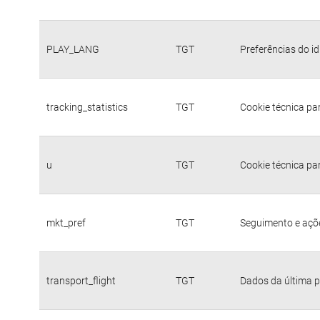
PLAY_LANG
TGT
Preferências do i
tracking_statistics
TGT
Cookie técnica pa
u
TGT
Cookie técnica pa
mkt_pref
TGT
Seguimento e açõe
transport_flight
TGT
Dados da última p