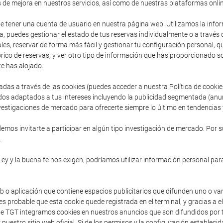
s de mejora en nuestros servicios, así como de nuestras plataformas onlin
de tener una cuenta de usuario en nuestra página web. Utilizamos la inform
, puedes gestionar el estado de tus reservas individualmente o a través
es, reservar de forma más fácil y gestionar tu configuración personal, que 
ico de reservas, y ver otro tipo de información que has proporcionado so
e has alojado.
adas a través de las cookies (puedes acceder a nuestra Política de cooki
dos adaptados a tus intereses incluyendo la publicidad segmentada (anu
vestigaciones de mercado para ofrecerte siempre lo último en tendencias y
mos invitarte a participar en algún tipo investigación de mercado. Por s
.
Ley y la buena fe nos exigen, podríamos utilizar información personal para
b o aplicación que contiene espacios publicitarios que difunden uno o va
s probable que esta cookie quede registrada en el terminal, y gracias a e
sde TGT integramos cookies en nuestros anuncios que son difundidos por t
 nuestro sitio web oficial. Si de los permisos y la configuración establec