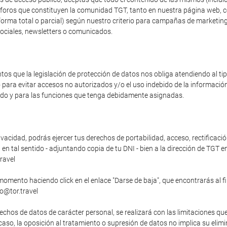
os foros que constituyen la comunidad TGT, tanto en nuestra página web, 
forma total o parcial) según nuestro criterio para campañas de marketing
sociales, newsletters o comunicados.
s que la legislación de protección de datos nos obliga atendiendo al t
o para evitar accesos no autorizados y/o el uso indebido de la informaci
zado y para las funciones que tenga debidamente asignadas.
vacidad, podrás ejercer tus derechos de portabilidad, acceso, rectificació
n tal sentido - adjuntando copia de tu DNI - bien a la dirección de TGT en
ravel
momento haciendo click en el enlace "Darse de baja", que encontrarás al f
fo@tor.travel
echos de datos de carácter personal, se realizará con las limitaciones qu
o caso, la oposición al tratamiento o supresión de datos no implica su elim