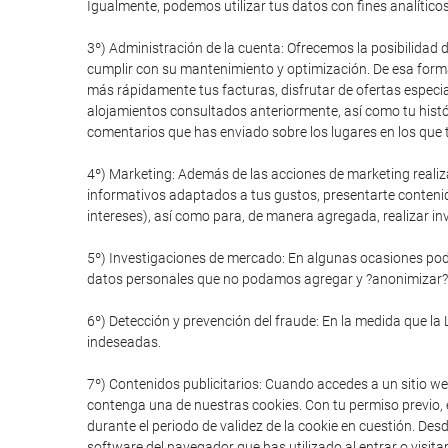
Igualmente, podemos utilizar tus datos con fines analítico
3º) Administración de la cuenta: Ofrecemos la posibilidad 
cumplir con su mantenimiento y optimización. De esa forma
más rápidamente tus facturas, disfrutar de ofertas especial
alojamientos consultados anteriormente, así como tu histór
comentarios que has enviado sobre los lugares en los que t
4º) Marketing: Además de las acciones de marketing realiz
informativos adaptados a tus gustos, presentarte conteni
intereses), así como para, de manera agregada, realizar in
5º) Investigaciones de mercado: En algunas ocasiones pode
datos personales que no podamos agregar y ?anonimizar?
6º) Detección y prevención del fraude: En la medida que la 
indeseadas.
7º) Contenidos publicitarios: Cuando accedes a un sitio we
contenga una de nuestras cookies. Con tu permiso previo, e
durante el periodo de validez de la cookie en cuestión. De
software del navegador que has utilizado al entrar o visitar