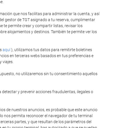
e.
ación que nos facilitas para administrar la cuenta, y así
 del gestor de TGT asignado a tu reserva, cumplimentar
te permite crear y compartir listas, revisar los
bre alojamientos y destinos. También te permite ver los
es
aquí
), utilizamos tus datos para remitirte boletines
ncios en terceras webs basados en tus preferencias e
 viajes.
upuesto, no utilizaremos sin tu consentimiento aquellos
 detectar y prevenir acciones fraudulentas, ilegales o
rios de nuestros anuncios, es probable que este anuncio
llo nos permita reconocer el navegador de tu terminal
erceras partes, y que resultan de los parámetros del
ida en tu propio terminal, has autorizado a que se puedan