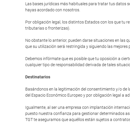
Las bases jurídicas más habituales para tratar tus datos so
hayas acordado con nosotros.
Por obligación legal, los distintos Estados con los que tu 
tributarias o fronterizas).
No obstante lo anterior, pueden darse situaciones en las qu
que su utilización será restringida y siguiendo las mejores 
Debemos infórmate que es posible que tu oposición a cierto
cualquier tipo de responsabilidad derivada de tales situaci
Destinatarios
Basándonos en la legitimación del consentimiento y/o de la
del Espacio Económico Europeo y por obligación legal a ad
Igualmente, al ser una empresa con implantación internac
puesto nuestra confianza para gestionar determinados asunt
TGT te aseguramos que aquéllos están sujetos a contratos 