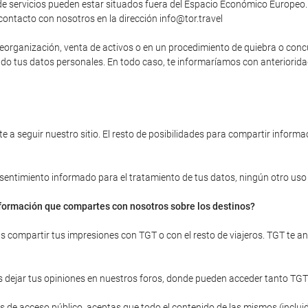
 servicios pueden estar situados fuera del Espacio Económico Europeo. 
contacto con nosotros en la dirección info@tor.travel
, reorganización, venta de activos o en un procedimiento de quiebra o con
yendo tus datos personales. En todo caso, te informaríamos con anteriori
 a seguir nuestro sitio. El resto de posibilidades para compartir informac
onsentimiento informado para el tratamiento de tus datos, ningún otro uso d
información que compartes con nosotros sobre los destinos?
ras compartir tus impresiones con TGT o con el resto de viajeros. TGT te 
 dejar tus opiniones en nuestros foros, donde pueden acceder tanto TGT
 de acceso público, aceptas que todo el contenido de las mismos (incluid