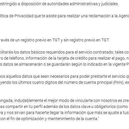
tringido a disposición de autoridades administrativas y judiciales.
ítica de Privacidad que te asiste para realizar una reclamación a la Age
ravés de un registro previo en TGT y sin registro previo en TGT.
cilitarás los datos básicos requeridos para el servicio contratado, tales c
de teléfono, información de la tarjeta de crédito para realizar el pago,
stos datos se almacenarán o se guardarán según lo indicado en la vigente P
 aquellos datos que sean necesarios para poder prestarte el servicio que
endo los últimos cuatro dígitos del número de cuenta principal (PAN), e
olongada, indudablemente el mejor modo de vincularte con nosotros es cre
as compartir en tu perfil además de los datos clave u obligatorios (como
va y nos sirvan para hacerte llegar la información que más se ajuste a 
con el fin de optimización y mantenimiento de la cuenta."