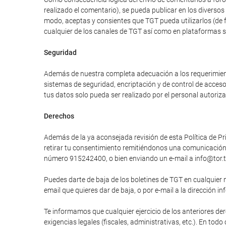
realizado el comentario), se pueda publicar en los divers
modo, aceptas y consientes que TGT pueda utilizarlos (de 
cualquier de los canales de TGT así como en plataformas 
Seguridad
Además de nuestra completa adecuación a los requerimiento
sistemas de seguridad, encriptación y de control de acces
tus datos solo pueda ser realizado por el personal autori
Derechos
Además de la ya aconsejada revisión de esta Política de Pri
retirar tu consentimiento remitiéndonos una comunicación e
número 915242400, o bien enviando un e-mail a info@tor.t
Puedes darte de baja de los boletines de TGT en cualquier 
email que quieres dar de baja, o por e-mail a la dirección in
Te informamos que cualquier ejercicio de los anteriores der
exigencias legales (fiscales, administrativas, etc.). En tod