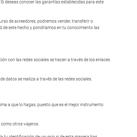
Si deseas conocer las garantías establecidas para este
curso de acreedores, podremos vender, transferir o
dad de este hecho y pondríamos en tu conocimiento las
ión con las redes sociales se hacen a través de los enlaces
e datos se realiza a través de las redes sociales.
anima a que lo hagas, puesto que es el mejor instrumento
 como otros viajeros.
a tu identificación de usuario si de esta manera has