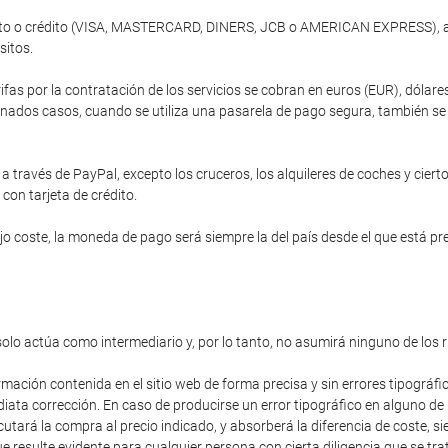
ébito o crédito (VISA, MASTERCARD, DINERS, JCB o AMERICAN EXPRESS), a 
sitos.
ifas por la contratación de los servicios se cobran en euros (EUR), dóla
nados casos, cuando se utiliza una pasarela de pago segura, también se of
 través de PayPal, excepto los cruceros, los alquileres de coches y cierto
 con tarjeta de crédito.
 coste, la moneda de pago será siempre la del país desde el que está prev
solo actúa como intermediario y, por lo tanto, no asumirá ninguno de los 
rmación contenida en el sitio web de forma precisa y sin errores tipográfi
diata corrección. En caso de producirse un error tipográfico en alguno de
cutará la compra al precio indicado, y absorberá la diferencia de coste,
 resulte evidente para cualquier persona con cierta diligencia que se trat