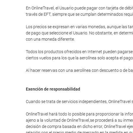
En OnlineTravel, el Usuario puede pagar con tarjeta de d
través de EFT, siempre que se cumplan determinados requi
Los precios se expresan en varias monedas, aunque las tar
de pago que seleccione el Usuario. No obstante, en determi
con una moneda diferente.
Todos los productos ofrecidos en Internet pueden pagarse a
ciertos vuelos para los que la aerolínea solo acepta el pago
Al hacer reservas con una aerolínea con descuento o de bajo
Exención de responsabilidad
Cuando se trata de servicios independientes, OnlineTravel 
OnlineTravel hará todo lo posible para proporcionar la info
ajeno a la voluntad de OnlineTravel,se procederá a su inme
decisión de compra basada en dicho error, OnlineTravel eje
relación con el precio medio de mercado en la medida en que