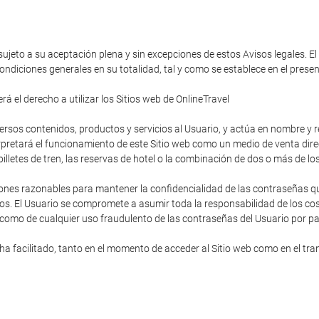
 sujeto a su aceptación plena y sin excepciones de estos Avisos legales. El
ondiciones generales en su totalidad, tal y como se establece en el pres
á el derecho a utilizar los Sitios web de OnlineTravel
diversos contenidos, productos y servicios al Usuario, y actúa en nombre y
rpretará el funcionamiento de este Sitio web como un medio de venta direc
s billetes de tren, las reservas de hotel o la combinación de dos o más de lo
ones razonables para mantener la confidencialidad de las contraseñas que
os. El Usuario se compromete a asumir toda la responsabilidad de los cost
 como de cualquier uso fraudulento de las contraseñas del Usuario por pa
 facilitado, tanto en el momento de acceder al Sitio web como en el trans