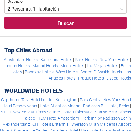
Ocupación
Ocupación
fin
para
2
Personas
,
1
Habitación
realizar
la
Buscar
búsqueda
de
su
hotel.
Top Cities Abroad
Amsterdam Hotels
Barcellona Hotels
Paris Hotels
New York Hotels
London Hotels
Madrid Hotels
Miami Hotels
Las Vegas Hotels
Berlin
Hotels
Bangkok Hotels
Wien Hotels
Sharm El Sheikh Hotels
Los
Angeles Hotels
Prague Hotels
Lisboa Hotels
WORLDWIDE HOTELS
Copthorne Tara Hotel London Kensington
Park Central New York Hotel
Hotel Pennsylvania
Hotel Atlantico Madrid
Radisson Blu Hotel, Berlin
YOTEL New York at Times Square
Hotel Diplomatic
Starhotels Business
Palace
HEM Hotel Amsterdam
Park Inn by Radisson Berlin
Alexanderplatz
CIT Hotels Britannia
Sheraton Milan Malpensa Airport
Hotel & Conference Center
Amadeus Hotel
Idea Hotel Milano Malpensa