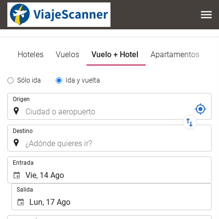
Hoteles
Vuelos
Vuelo + Hotel
Apartamentos
Tipo
Sólo ida
Ida y vuelta
de
Trayecto
Origen
Trayecto
Destino
Introduzca
Entrada
las
fechas
Salida
de
inicio
y