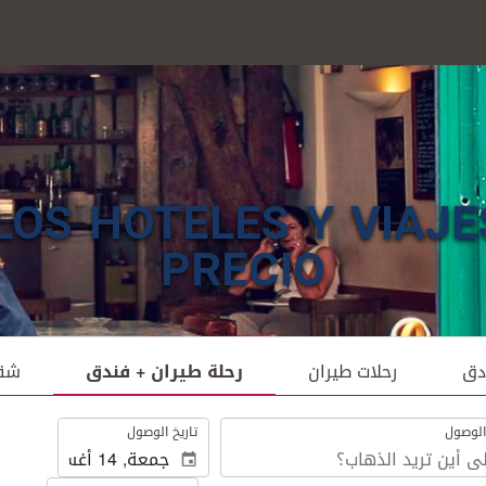
LOS HOTELES Y VIAJE
PRECIO
دق
رحلات طيران
رحلة طيران + فندق
شق
.
الوصول
تاريخ الوصول