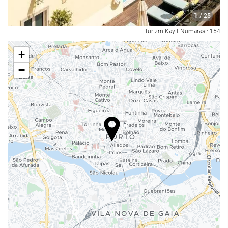
Çocuklar için menüler
1
/ 25
Özel diyet menüleri (isteğe tabi)
Turizm Kayıt Numarası: 154
Oda servisi
Odaya kahvaltı servisi
+
Mevye
−
Havuz
Havuz
Açık yüzme havuzu
AÃ§Ä±k yÃ¼zme havuzu (sezonluk)
Dalma havuzu
Ä°nternet
WiFi
Wi-Fi tüm alanlarda mevcuttur