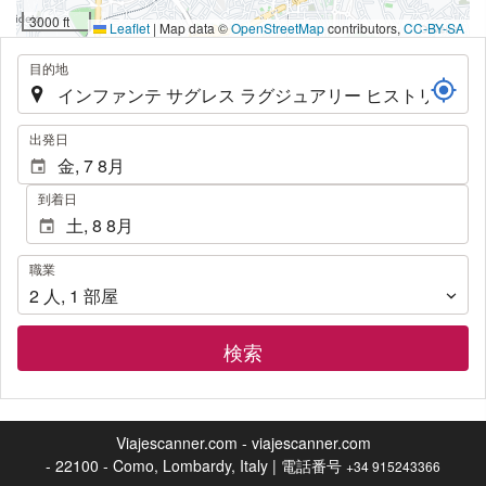
無料Wi-Fi
3000 ft
Leaflet
|
Map data ©
OpenStreetMap
contributors,
CC-BY-SA
インターネット
.
目的地
レセプションサービス
24時間対応フロント
.
出発日
荷物預かり
金庫
到着日
共同スペース
職
職業
業
2
人
,
1
部屋
テラス
サンテラス
検索
テレビ
ウェルネス
Viajescanner.com - viajescanner.com
ラウンジャー / ビーチチェア
- 22100 - Como, Lombardy, Italy | 電話番号
+34 915243366