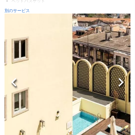
ペットバスケット
ペットボウル
別のサービス
エアコン
暖房
エレベーター
身体不自由者用のアクセス
禁煙ルーム
全館禁煙
喫煙エリア
防音済み客室
前へ
次へ
飲食
レストラン
バー
施設内のカフェ