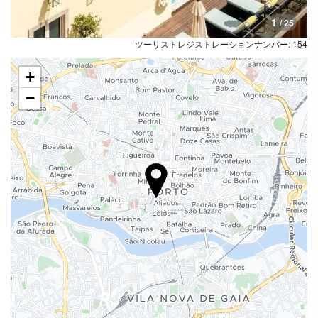
子供向けの食事
1
/ 25
特別メニュー（要リクエスト）
ツーリストレジストレーションナンバー: 154
ルームサービス
朝食ルームサービス
+
フルーツ
−
プール
プール
屋外プール
屋外プール（季節限定）
プランジプール
インターネット
ワイファイ
館内全域でWi-Fi利用可