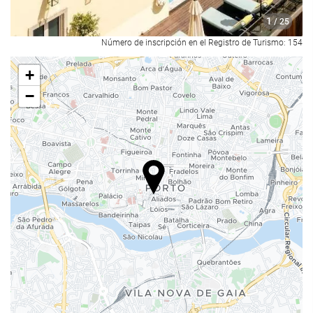
Menú infantil
1
/ 25
Menú dietético bajo petición
Número de inscripción en el Registro de Turismo: 154
Servicio de habitaciones
Opción de desayuno en la habitación
+
Fruta
−
Piscina
Piscina
Piscina exterior
Piscina al aire libre (de temporada)
Piscina de inmersión
Acceso a Internet
Wifi
WiFi disponible en todas las zonas