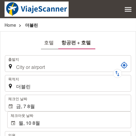
Home
더블린
호텔
항공편 + 호텔
여
출발지
행
목적지
.
체크인 날짜
체크아웃 날짜
인
인원