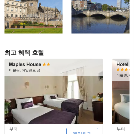
최고 혜택 호텔
Maples House
Hotel R
더블린, 아일랜드 섬
더블린, 아
부터
부터
예약하기