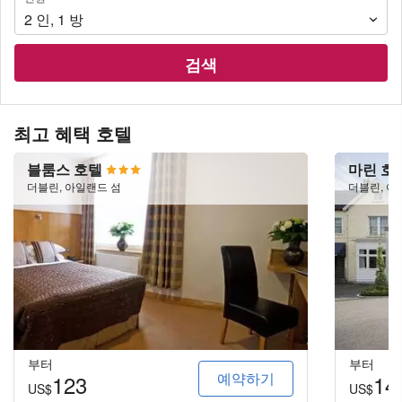
원
2
인
,
1
방
검색
최고 혜택 호텔
블룸스 호텔
마린 호
더블린, 아일랜드 섬
더블린, 아
부터
부터
예약하기
123
14
US$
US$