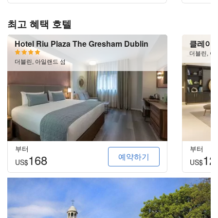
최고 혜택 호텔
Hotel Riu Plaza The Gresham Dublin
클레이턴
더블린, 아
더블린, 아일랜드 섬
부터
부터
예약하기
168
12
US$
US$