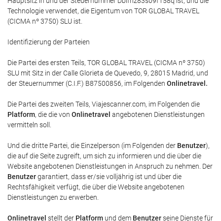
Hauptsitz in und der Steuernummer Dblfnz83s09f158q ist, und die
Technologie verwendet, die Eigentum von TOR GLOBAL TRAVEL
(CICMA nº 3750) SLU ist.
Identifizierung der Parteien
Die Partei des ersten Teils, TOR GLOBAL TRAVEL (CICMA nº 3750)
SLU mit Sitz in der Calle Glorieta de Quevedo, 9, 28015 Madrid, und
der Steuernummer (C.I.F.) B87500856, im Folgenden
Onlinetravel
.
Die Partei des zweiten Teils, Viajescanner.com, im Folgenden die
Platform
, die die von
Onlinetravel
angebotenen Dienstleistungen
vermitteln soll.
Und die dritte Partei, die Einzelperson (im Folgenden der
Benutzer
),
die auf die Seite zugreift, um sich zu informieren und die über die
Website angebotenen Dienstleistungen in Anspruch zu nehmen. Der
Benutzer
garantiert, dass er/sie volljährig ist und über die
Rechtsfähigkeit verfügt, die über die Website angebotenen
Dienstleistungen zu erwerben.
Onlinetravel
stellt der
Platform
und dem
Benutzer
seine Dienste für