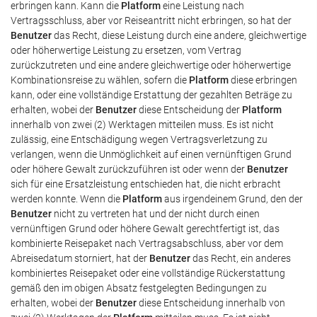
erbringen kann. Kann die
Platform
eine Leistung nach
Vertragsschluss, aber vor Reiseantritt nicht erbringen, so hat der
Benutzer
das Recht, diese Leistung durch eine andere, gleichwertige
oder höherwertige Leistung zu ersetzen, vom Vertrag
zurückzutreten und eine andere gleichwertige oder höherwertige
Kombinationsreise zu wählen, sofern die
Platform
diese erbringen
kann, oder eine vollständige Erstattung der gezahlten Beträge zu
erhalten, wobei der
Benutzer
diese Entscheidung der
Platform
innerhalb von zwei (2) Werktagen mitteilen muss. Es ist nicht
zulässig, eine Entschädigung wegen Vertragsverletzung zu
verlangen, wenn die Unmöglichkeit auf einen vernünftigen Grund
oder höhere Gewalt zurückzuführen ist oder wenn der
Benutzer
sich für eine Ersatzleistung entschieden hat, die nicht erbracht
werden konnte. Wenn die
Platform
aus irgendeinem Grund, den der
Benutzer
nicht zu vertreten hat und der nicht durch einen
vernünftigen Grund oder höhere Gewalt gerechtfertigt ist, das
kombinierte Reisepaket nach Vertragsabschluss, aber vor dem
Abreisedatum storniert, hat der
Benutzer
das Recht, ein anderes
kombiniertes Reisepaket oder eine vollständige Rückerstattung
gemäß den im obigen Absatz festgelegten Bedingungen zu
erhalten, wobei der
Benutzer
diese Entscheidung innerhalb von