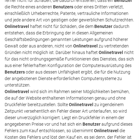
ferner nicht für Schäden, die dadurch entstehen, dass ein
Benutzer
die Rechte eines anderen
Benutzers
oder eines Dritten verletzt,
einschließlich Urheberrechte, Patente, vertrauliche Informationen
und jede andere Art von geistigen oder gewerblichen Schutzrechten.
Onlinetravel
haftet nicht für Schäden, die dem
Benutzer
dadurch
entstehen, dass die Erbringung der in diesen Allgemeinen
Geschäftsbedingungen genannten Leistungen aufgrund höherer
Gewalt oder aus anderen, nicht von
Onlinetravel
zu vertretenden
Gründen nicht möglich ist. Darüber hinaus haftet
Onlinetravel
nicht
für das nicht ordnungsgemäße Funktionieren des Dienstes, das sich
aus einer fehlerhaften Konfiguration der Computerausrüstung des
Benutzers
oder aus dessen Unfähigkeit ergibt, die für die Nutzung
der angebotenen Dienste erforderlichen Computersysteme zu
unterstützen.
Onlinetravel
wird sich im Rahmen seiner Möglichkeiten bemühen,
die auf der Website enthaltenen Informationen genau und ohne
Druckfehler bereitzustellen. Sollte
Onlinetravel
zu irgendeinem
Zeitpunkt versehentlich ein Fehler dieser Art unterlaufen, so wird
dieser unverzüglich korrigiert. Liegt ein Druckfehler in einem der
angegebenen Preise vor und hat sich ein
Benutzer
aufgrund dieses
Fehlers zum Kauf entschlossen, so übernimmt
Onlinetravel
die
Kosten des Fehlers und löst den Kauf ein, es sei denn, der Fehler ist