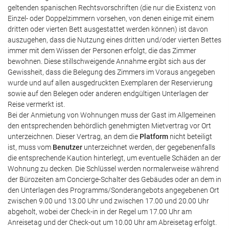
geltenden spanischen Rechtsvorschriften (die nur die Existenz von
Einzel- oder Doppelzimmern vorsehen, von denen einige mit einem
dritten oder vierten Bett ausgestattet werden können) ist davon
auszugehen, dass die Nutzung eines dritten und/oder vierten Bettes
immer mit dem Wissen der Personen erfolgt, die das Zimmer
bewohnen. Diese stillschweigende Annahme ergibt sich aus der
Gewissheit, dass die Belegung des Zimmers im Voraus angegeben
wurde und auf allen ausgedruckten Exemplaren der Reservierung
sowie auf den Belegen oder anderen endgültigen Unterlagen der
Reise vermerkt ist.
Bei der Anmietung von Wohnungen muss der Gast im Allgemeinen
den entsprechenden behördlich genehmigten Mietvertrag vor Ort
unterzeichnen. Dieser Vertrag, an dem die
Platform
nicht beteiligt
ist, muss vom
Benutzer
unterzeichnet werden, der gegebenenfalls
die entsprechende Kaution hinterlegt, um eventuelle Schäden an der
Wohnung zu decken. Die Schlüssel werden normalerweise während
der Bürozeiten am Concierge-Schalter des Gebäudes oder an dem in
den Unterlagen des Programms/Sonderangebots angegebenen Ort
zwischen 9.00 und 13.00 Uhr und zwischen 17.00 und 20.00 Uhr
abgeholt, wobei der Check-in in der Regel um 17.00 Uhr am
Anreisetag und der Check-out um 10.00 Uhr am Abreisetag erfolgt.