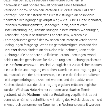
gezahlten Beträge, es sei denn, das Nichterscheinen ist
nachweislich auf höhere Gewalt oder auf eine alternative
Vereinbarung zwischen den Parteien zurückzuführen. Falls der
Vertrag für eine der stornierten Dienstleistungen an besondere
finanzielle Bedingungen geknüpft war, wie z. B. bei Flugzeugcharter,
Reisebus, Wohnungsmiete, Sondergebühren, garantierter
Hotelunterbringung, Dienstleistungen in bestimmten Wohnungen,
Dienstleistungen in bestimmten Ländern usw., werden die
Stornogebühren gemäß den zwischen den Parteien vereinbarten
Bedingungen festgelegt. Wenn ein gerechtfertigter Umstand den
Benutzer
daran hindert, an der Reise teilzunehmen, kann er die
Buchung auf eine andere qualifizierte Person übertragen, wobei
beide Parteien gemeinsam für die Zahlung des Buchungspreises an
die
Platform
verantwortlich sind, zuzüglich der zusätzlichen Kosten,
die durch die Übertragung entstehen. Damit die Übertragung gültig
ist, muss sie von den Unternehmen, die die in der Reise enthaltenen
Leistungen erbringen, akzeptiert werden, und die zusätzlichen
Kosten, die sich aus der Übertragung ergeben, müssen beglichen
werden. Wird das Hotelzimmer vor dem vereinbarten Termin
geräumt, ist die
Platform
nicht zur Erstattung verpflichtet, es sei
denn, sie erhält eine schriftliche Mitteilung des Hotels, dass die nicht
in Anspruch genommenen Tage nicht in Rechnung gestellt wurden.