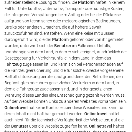
zufriedenstellende Lösung zu finden. Die
Platform
haftet in keinem
Fall für Unterkunfts-, Unterhalts-, Transport- oder sonstige Kosten,
die infolge von Verspätungen beim Abflug oder bei der Rückreise
aufgrund von technischen oder meteorologischen Bedingungen,
Streiks oder anderen Ursachen, die auf höhere Gewalt
zurückzuführen sind, entstehen. Wenn eine Reise mit Bussen
durchgeführt wird, die der
Platform
gehören oder von ihr gemietet
wurden, unterwirft sich der
Benutzer
im Falle eines Unfalls,
unabhängig von dem Land, in dem er sich ereignet, ausdrücklich der
Gesetzgebung für Verkehrsunfälle in dem Land, in dem das
Fahrzeug zugelassen ist, und kann sich bei Personenschäden auf
die Fahrzeugversicherung und die für solche Zwecke vorgesehene
Haftpflichtdeckung berufen, aufgrund derer den Betroffenen, den
Begünstigten oder ihren gesetzlichen Vertretern in dem Land, in
dem die Fahrzeuge zugelassen sind, und in der gesetzlichen
Währung dieses Landes eine Entschädigung gezahlt werden muss.
Auf der Website können Links zu anderen Websites vorhanden sein.
Onlinetravel
hat keine Kontrolle über diese Websites und kann für
deren Inhalt nicht haftbar gemacht werden.
Onlinetravel
haftet
auch nicht für die technische Verfügbarkeit der Webseiten, auf die
der
Benutzer
über die Website zugreifen kann.
Onlinetravel
haftet