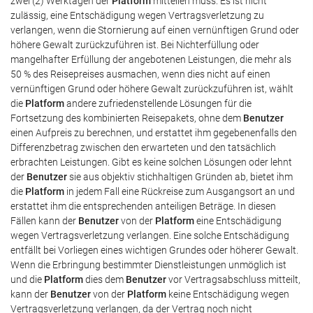
zwei (2) Werktagen der
Platform
mitteilen muss. Es ist nicht
zulässig, eine Entschädigung wegen Vertragsverletzung zu
verlangen, wenn die Stornierung auf einen vernünftigen Grund oder
höhere Gewalt zurückzuführen ist. Bei Nichterfüllung oder
mangelhafter Erfüllung der angebotenen Leistungen, die mehr als
50 % des Reisepreises ausmachen, wenn dies nicht auf einen
vernünftigen Grund oder höhere Gewalt zurückzuführen ist, wählt
die
Platform
andere zufriedenstellende Lösungen für die
Fortsetzung des kombinierten Reisepakets, ohne dem
Benutzer
einen Aufpreis zu berechnen, und erstattet ihm gegebenenfalls den
Differenzbetrag zwischen den erwarteten und den tatsächlich
erbrachten Leistungen. Gibt es keine solchen Lösungen oder lehnt
der
Benutzer
sie aus objektiv stichhaltigen Gründen ab, bietet ihm
die
Platform
in jedem Fall eine Rückreise zum Ausgangsort an und
erstattet ihm die entsprechenden anteiligen Beträge. In diesen
Fällen kann der
Benutzer
von der
Platform
eine Entschädigung
wegen Vertragsverletzung verlangen. Eine solche Entschädigung
entfällt bei Vorliegen eines wichtigen Grundes oder höherer Gewalt.
Wenn die Erbringung bestimmter Dienstleistungen unmöglich ist
und die
Platform
dies dem
Benutzer
vor Vertragsabschluss mitteilt,
kann der
Benutzer
von der
Platform
keine Entschädigung wegen
Vertragsverletzung verlangen, da der Vertrag noch nicht