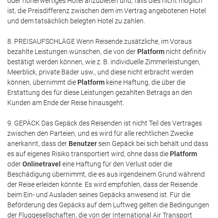
oder höherwertiges Hotel anzubieten und, falls dies nicht möglich
ist, die Preisdifferenz zwischen dem im Vertrag angebotenen Hotel
und dem tatsächlich belegten Hotel zu zahlen.
8. PREISAUFSCHLÄGE Wenn Reisende zusätzliche, im Voraus
bezahlte Leistungen wünschen, die von der
Platform
nicht definitiv
bestätigt werden können, wie z. B. individuelle Zimmerleistungen,
Meerblick, private Bäder usw., und diese nicht erbracht werden
können, übernimmt die
Platform
keine Haftung, die über die
Erstattung des für diese Leistungen gezahlten Betrags an den
Kunden am Ende der Reise hinausgeht.
9. GEPÄCK Das Gepäck des Reisenden ist nicht Teil des Vertrages
zwischen den Parteien, und es wird für alle rechtlichen Zwecke
anerkannt, dass der
Benutzer
sein Gepäck bei sich behält und dass
es auf eigenes Risiko transportiert wird, ohne dass die
Platform
oder
Onlinetravel
eine Haftung für den Verlust oder die
Beschädigung übernimmt, die es aus irgendeinem Grund während
der Reise erleiden könnte. Es wird empfohlen, dass der Reisende
beim Ein- und Ausladen seines Gepäcks anwesend ist. Für die
Beförderung des Gepäcks auf dem Luftweg gelten die Bedingungen
der Fluggesellschaften, die von der International Air Transport