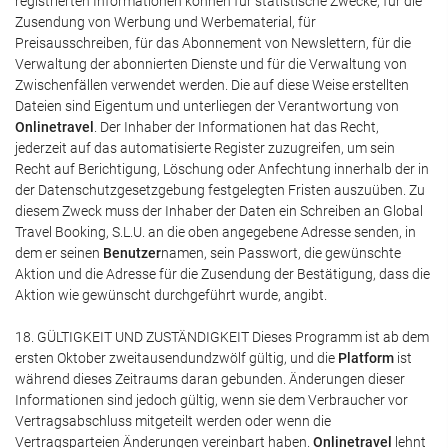
registrierten Informationen können für statistische Zwecke, für die
Zusendung von Werbung und Werbematerial, für
Preisausschreiben, für das Abonnement von Newslettern, für die
Verwaltung der abonnierten Dienste und für die Verwaltung von
Zwischenfällen verwendet werden. Die auf diese Weise erstellten
Dateien sind Eigentum und unterliegen der Verantwortung von
Onlinetravel
. Der Inhaber der Informationen hat das Recht,
jederzeit auf das automatisierte Register zuzugreifen, um sein
Recht auf Berichtigung, Löschung oder Anfechtung innerhalb der in
der Datenschutzgesetzgebung festgelegten Fristen auszuüben. Zu
diesem Zweck muss der Inhaber der Daten ein Schreiben an Global
Travel Booking, S.L.U. an die oben angegebene Adresse senden, in
dem er seinen
Benutzer
namen, sein Passwort, die gewünschte
Aktion und die Adresse für die Zusendung der Bestätigung, dass die
Aktion wie gewünscht durchgeführt wurde, angibt.
18. GÜLTIGKEIT UND ZUSTÄNDIGKEIT Dieses Programm ist ab dem
ersten Oktober zweitausendundzwölf gültig, und die
Platform
ist
während dieses Zeitraums daran gebunden. Änderungen dieser
Informationen sind jedoch gültig, wenn sie dem Verbraucher vor
Vertragsabschluss mitgeteilt werden oder wenn die
Vertragsparteien Änderungen vereinbart haben.
Onlinetravel
lehnt