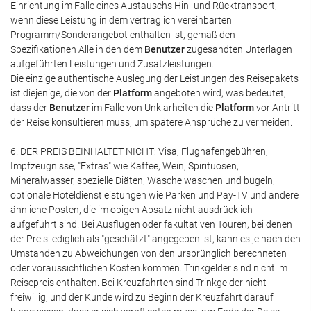
Einrichtung im Falle eines Austauschs Hin- und Rücktransport,
wenn diese Leistung in dem vertraglich vereinbarten
Programm/Sonderangebot enthalten ist, gemäß den
Spezifikationen Alle in den dem
Benutzer
zugesandten Unterlagen
aufgeführten Leistungen und Zusatzleistungen.
Die einzige authentische Auslegung der Leistungen des Reisepakets
ist diejenige, die von der
Platform
angeboten wird, was bedeutet,
dass der
Benutzer
im Falle von Unklarheiten die
Platform
vor Antritt
der Reise konsultieren muss, um spätere Ansprüche zu vermeiden.
6. DER PREIS BEINHALTET NICHT: Visa, Flughafengebühren,
Impfzeugnisse, "Extras" wie Kaffee, Wein, Spirituosen,
Mineralwasser, spezielle Diäten, Wäsche waschen und bügeln,
optionale Hoteldienstleistungen wie Parken und Pay-TV und andere
ähnliche Posten, die im obigen Absatz nicht ausdrücklich
aufgeführt sind. Bei Ausflügen oder fakultativen Touren, bei denen
der Preis lediglich als "geschätzt" angegeben ist, kann es je nach den
Umständen zu Abweichungen von den ursprünglich berechneten
oder voraussichtlichen Kosten kommen. Trinkgelder sind nicht im
Reisepreis enthalten. Bei Kreuzfahrten sind Trinkgelder nicht
freiwillig, und der Kunde wird zu Beginn der Kreuzfahrt darauf