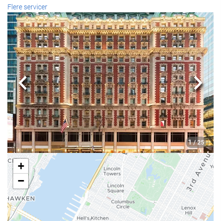
Mad og drikke
Flere servicer
À la carte-restaurant
Bar
Café på stedet
Receptionen
Previous
Næst
Døgnåben reception
Bagageopbevaring
Internetadgang
1
/ 25
Gratis wi-fi
+
−
Wellness
Fitness